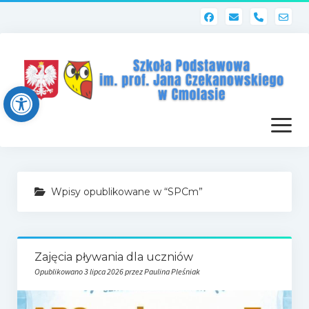
phone
Open toolbar
otwórz
menu
Strona główna
Wpisy opublikowane w “SPCm”
Dziennik elektroniczny (Librus)
Dla nauczycieli
Zajęcia pływania dla uczniów
Poczta szkolna
Opublikowano 3 lipca 2026 przez Paulina Pleśniak
Dziennik elektroniczny