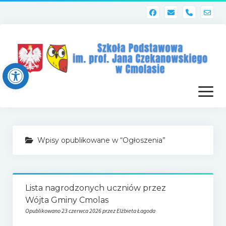
phone
Open toolbar
otwórz
menu
Strona główna
Wpisy opublikowane w “Ogłoszenia”
Dziennik elektroniczny (Librus)
Dla nauczycieli
Lista nagrodzonych uczniów przez
Poczta szkolna
Wójta Gminy Cmolas
Dziennik elektroniczny
Opublikowano 23 czerwca 2026 przez Elżbieta Łagoda