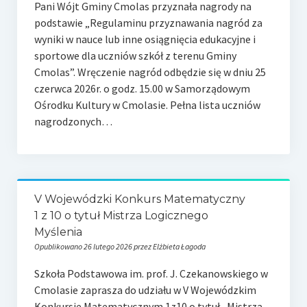
Pani Wójt Gminy Cmolas przyznała nagrody na
e-Rada
podstawie „Regulaminu przyznawania nagród za
Logowanie
wyniki w nauce lub inne osiągnięcia edukacyjne i
sportowe dla uczniów szkół z terenu Gminy
Cmolas”. Wręczenie nagród odbędzie się w dniu 25
czerwca 2026r. o godz. 15.00 w Samorządowym
Ośrodku Kultury w Cmolasie. Pełna lista uczniów
nagrodzonych…
V Wojewódzki Konkurs Matematyczny
1 z 10 o tytuł Mistrza Logicznego
Myślenia
Opublikowano 26 lutego 2026 przez Elżbieta Łagoda
Szkoła Podstawowa im. prof. J. Czekanowskiego w
Cmolasie zaprasza do udziału w V Wojewódzkim
Konkursie Matematycznym 1z10 o tytuł „Mistrza