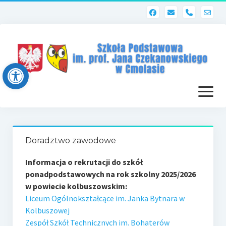
phone
Open toolbar
otwórz
menu
Strona główna
Doradztwo zawodowe
Dziennik elektroniczny (Librus)
Informacja o rekrutacji do szkół
Dla nauczycieli
ponadpodstawowych na rok szkolny 2025/2026
w powiecie kolbuszowskim:
Poczta szkolna
Liceum Ogólnokształcące im. Janka Bytnara w
Dziennik elektroniczny
Kolbuszowej
Zespół Szkół Technicznych im. Bohaterów