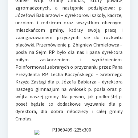
Galek- Wójt Gminy Cmolas, który powitał
zgromadzonych, a następnie podziękował p.
Józefowi Babiarzowi – dyrektorowi szkoły, kadrze,
uczniom i rodzicom oraz wszystkim obecnym,
mieszkańcom gminy, którzy swoją pracą i
zaangażowaniem przyczynili sie do rozkwitu
placówki. Przemówienie p. Zbigniew Chmielowca –
posła na Sejm RP było dla nas i pana dyrektora
miłym zaskoczeniem i wyróżnieniem.
Poinformował zebranych o przyznaniu przez Pana
Prezydenta RP. Lecha Kaczyńskiego – Srebrnego
Krzyża Zasługi dla p. Józefa Babiarza – dyrektora
naszego gimnazjum na wniosek p. posła oraz p.
wójta naszej gminy. Na pewno, jak podkreślił p.
poseł będzie to dodatkowe wyzwanie dla p.
dyrektora, dla dobra młodzieży i całej gminy
Cmolas.