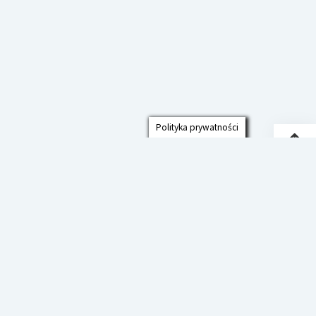
Polityka prywatności
Przew
do
góry
Polityka prywatności
Deklaracja Dostępności