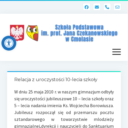
phone
Open toolbar
otwórz
menu
Strona główna
Relacja z uroczystości 10-lecia szkoły
Dziennik elektroniczny (Librus)
W dniu 25 maja 2010 r. w naszym gimnazjum odbyły
Dla nauczycieli
się uroczystości jubileuszowe 10 – lecia szkoły oraz
5 – lecia nadania imienia Ks. Wojciecha Borowiusza.
Poczta szkolna
Jubileusz rozpoczął się od przemarszu pocztu
Dziennik elektroniczny
sztandarowego w towarzystwie mlodzieży
gimnazjalnej,dyrekcji i nauczycieli do Sanktuarium