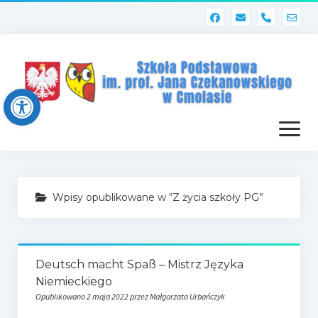
phone
Open toolbar
otwórz
menu
Strona główna
Wpisy opublikowane w “Z życia szkoły PG”
Dziennik elektroniczny (Librus)
Dla nauczycieli
Deutsch macht Spaß – Mistrz Języka
Poczta szkolna
Niemieckiego
Dziennik elektroniczny
Opublikowano 2 maja 2022 przez Małgorzata Urbańczyk