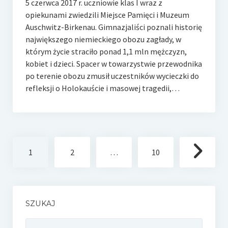
5 czerwca 2017 r. uczniowie klas I wraz z
opiekunami zwiedzili Miejsce Pamięci i Muzeum
Auschwitz-Birkenau. Gimnazjaliści poznali historię
największego niemieckiego obozu zagłady, w
którym życie straciło ponad 1,1 mln mężczyzn,
kobiet i dzieci. Spacer w towarzystwie przewodnika
po terenie obozu zmusił uczestników wycieczki do
refleksji o Holokauście i masowej tragedii,…
Stronicowanie
1
2
…
10
wpisów
SZUKAJ
Szukaj: