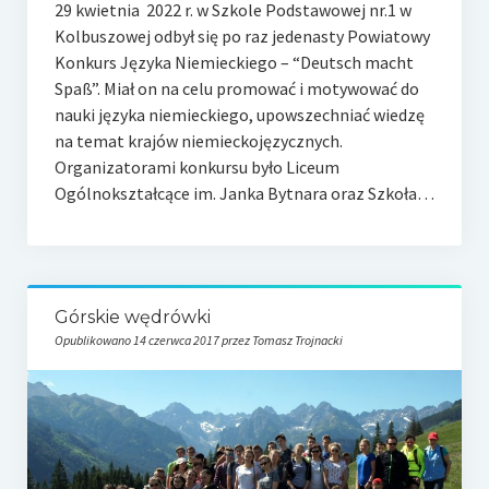
29 kwietnia 2022 r. w Szkole Podstawowej nr.1 w
e-Rada
Kolbuszowej odbył się po raz jedenasty Powiatowy
Logowanie
Konkurs Języka Niemieckiego – “Deutsch macht
Spaß”. Miał on na celu promować i motywować do
nauki języka niemieckiego, upowszechniać wiedzę
na temat krajów niemieckojęzycznych.
Organizatorami konkursu było Liceum
Ogólnokształcące im. Janka Bytnara oraz Szkoła…
Górskie wędrówki
Opublikowano 14 czerwca 2017 przez Tomasz Trojnacki