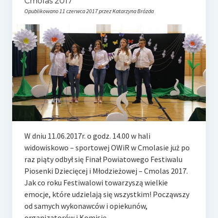
Cmolas 2017
Opublikowano 11 czerwca 2017 przez Katarzyna Brózda
W dniu 11.06.2017r. o godz. 14.00 w hali
widowiskowo – sportowej OWiR w Cmolasie już po
raz piąty odbył się Finał Powiatowego Festiwalu
Piosenki Dziecięcej i Młodzieżowej – Cmolas 2017.
Jak co roku Festiwalowi towarzyszą wielkie
emocje, które udzielają się wszystkim! Począwszy
od samych wykonawców i opiekunów,
organizatorów i Komisję…