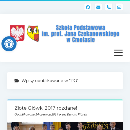
phone
Open toolbar
otwórz
menu
Strona główna
Wpisy opublikowane w “PG”
Dziennik elektroniczny (Librus)
Dla nauczycieli
Złote Główki 2017 rozdane!
Poczta szkolna
Opublikowano 14 czerwca 2017 przez Danuta Piórek
Dziennik elektroniczny