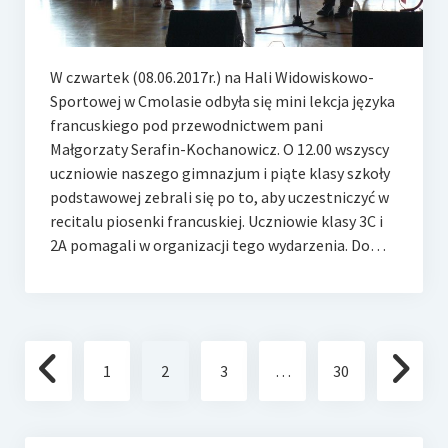
W czwartek (08.06.2017r.) na Hali Widowiskowo-
Sportowej w Cmolasie odbyła się mini lekcja języka
francuskiego pod przewodnictwem pani
Małgorzaty Serafin-Kochanowicz. O 12.00 wszyscy
uczniowie naszego gimnazjum i piąte klasy szkoły
podstawowej zebrali się po to, aby uczestniczyć w
recitalu piosenki francuskiej. Uczniowie klasy 3C i
2A pomagali w organizacji tego wydarzenia. Do…
Stronicowanie
1
2
3
…
30
wpisów