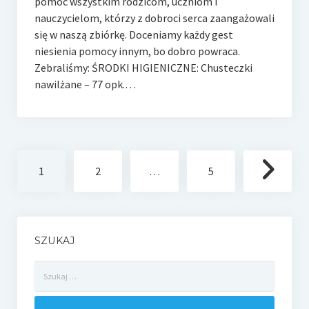
pomoc wszystkim rodzicom, uczniom i
nauczycielom, którzy z dobroci serca zaangażowali
się w naszą zbiórkę. Doceniamy każdy gest
niesienia pomocy innym, bo dobro powraca.
Zebraliśmy: ŚRODKI HIGIENICZNE: Chusteczki
nawilżane – 77 opk.…
Stronicowanie
1
2
…
5
wpisów
SZUKAJ
Szukaj: