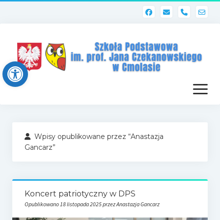
phone
Open toolbar
otwórz
menu
Strona główna
Wpisy opublikowane przez “Anastazja
Dziennik elektroniczny (Librus)
Gancarz”
Dla nauczycieli
Poczta szkolna
Koncert patriotyczny w DPS
Dziennik elektroniczny
Opublikowano 18 listopada 2025 przez Anastazja Gancarz