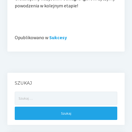
po­wo­dze­nia w ko­lej­nym etapie!
Opublikowano w
Sukcesy
SZUKAJ
Szukaj: