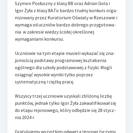
e-Rada
Szymon Posłuszny z klasy 8B oraz Adrian Gola i
Igor Żyła z klasy 8A.To bardzo trudny kon­kurs or­ga­
Logowanie
ni­zo­wa­ny przez Ku­ra­to­rium Oświa­ty w Rze­szo­wie i
wymaga od uczniów bardzo do­bre­go przy­go­to­wa­
nia w zakresie wiedzy ścisłej określonej
wymaganiami konkursu.
Ucznio­wie na tym etapie mu­sie­li wy­ka­zać się zna­
jo­mo­ścią pod­sta­wy pro­gra­mo­wej kształ­ce­nia
ogól­ne­go dla szkoły pod­sta­wo­wej z fizyki. Mogli
osiągnąć wysokie wyniki tylko poprzez
systematyczną i ciężką pracę.
Wszyscy trzej uczniowie uzyskali zbliżoną liczbę
punktów, jednak tylko Igor Żyła zakwalifikował się
do etapu re­jo­no­we­go, który od­bę­dzie się 28 stycz­
nia 2024 r.
Gra­tu­lu­je­my wszystkim odwagi a Igorowi ży­czy­my