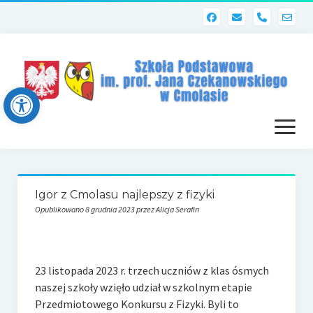
phone
Open toolbar
otwórz
menu
Strona główna
Igor z Cmolasu najlepszy z fizyki
Dziennik elektroniczny (Librus)
Opublikowano 8 grudnia 2023 przez Alicja Serafin
Dla nauczycieli
Poczta szkolna
23 li­sto­pa­da 2023 r. trzech uczniów z klas ósmych
naszej szkoły wzięło udział w szkol­nym etapie
Dziennik elektroniczny
Przed­mio­to­we­go Kon­kur­su z Fizyki. Byli to