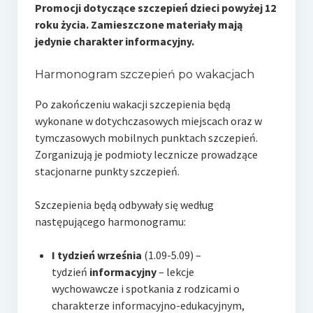
e-Rada
Promocji dotyczące szczepień dzieci powyżej 12
roku życia.
Zamieszczone materiały mają
Logowanie
jedynie charakter informacyjny.
Harmonogram szczepień po wakacjach
Po zakończeniu wakacji szczepienia będą
wykonane w dotychczasowych miejscach oraz w
tymczasowych mobilnych punktach szczepień.
Zorganizują je podmioty lecznicze prowadzące
stacjonarne punkty szczepień.
Szczepienia będą odbywały się według
następującego harmonogramu:
I tydzień września
(1.09-5.09) –
tydzień
informacyjny
– lekcje
wychowawcze i spotkania z rodzicami o
charakterze informacyjno-edukacyjnym,