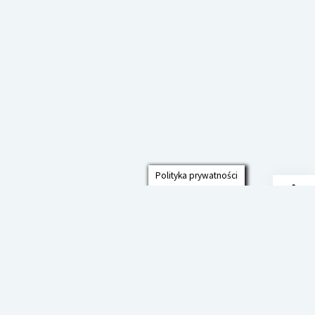
Polityka prywatności
Przew
do
góry