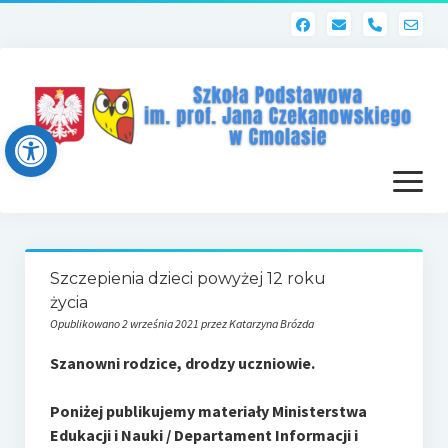
phone
Open toolbar
otwórz
menu
Strona główna
Szczepienia dzieci powyżej 12 roku
Dziennik elektroniczny (Librus)
życia
Opublikowano 2 września 2021 przez Katarzyna Brózda
Dla nauczycieli
Szanowni rodzice, drodzy uczniowie.
Poczta szkolna
Poniżej publikujemy materiały Ministerstwa
Dziennik elektroniczny
Edukacji i Nauki / Departament Informacji i