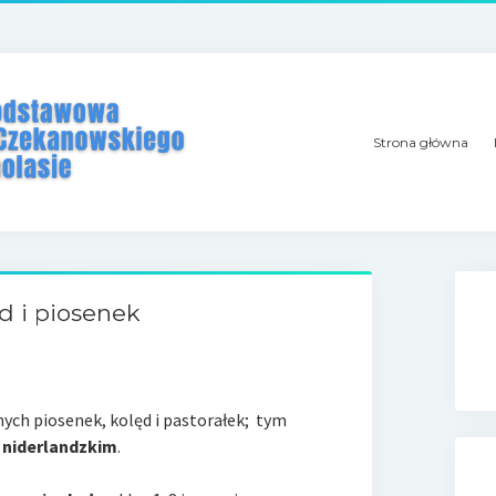
Strona główna
d i piosenek
nych
piosenek
, kolęd i pastorałek; tym
 niderlandzkim
.