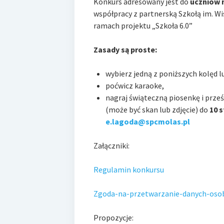
Konkurs adresowany jest do
uczniów 
współpracy z partnerską Szkołą im. Wi
ramach projektu „Szkoła 6.0”
Zasady są proste:
wybierz jedn
ą z poniższych kolęd l
poćwicz karaoke,
nagraj świąteczną piosenkę
i prze
(może być skan lub zdjęcie) do
10 s
e.
lagoda
@spcmolas.pl
Załączniki:
Regulamin konkursu
Zgoda-na-przetwarzanie-danych-osob
Propozycje: