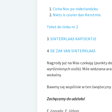
Cicha Noc po niderlandzku
Niets is cooler dan Kerstmis
Tekst do linku nr 2
3.
SINTERKLAAS KAPOENTJE
4.
DE ZAK VAN SINTERKLAAS
Nagrody już na Was c
zekają (punkty d
wyróżnionych osób). Mile widziana
ar
a
wokalny
.
Bawmy się wspólnie w ten świąteczny 
Zachęcamy do udziału!
E. Łagoda, E. Urban