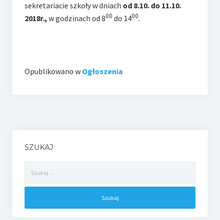
e-Rada
sekretariacie szkoły w dniach
od 8.10. do 11.10.
00
00
2018r.,
w godzinach od 8
do 14
.
Logowanie
Opublikowano w
Ogłoszenia
SZUKAJ
Szukaj: