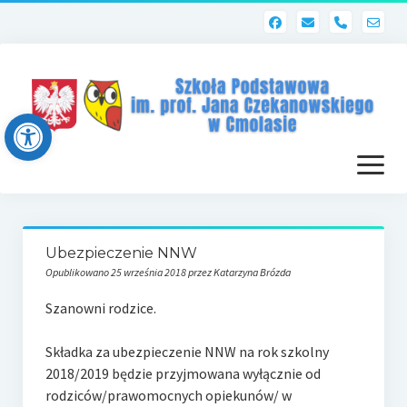
phone
Open toolbar
otwórz
menu
Strona główna
Ubezpieczenie NNW
Dziennik elektroniczny (Librus)
Opublikowano 25 września 2018 przez Katarzyna Brózda
Dla nauczycieli
Szanowni rodzice.
Poczta szkolna
Składka za ubezpieczenie NNW na rok szkolny
2018/2019 będzie przyjmowana wyłącznie od
Dziennik elektroniczny
rodziców/prawomocnych opiekunów/ w