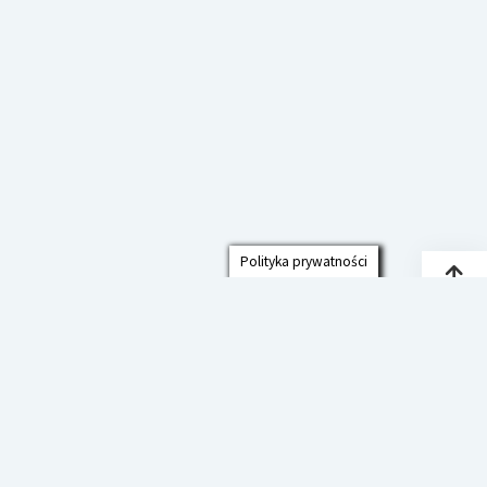
Polityka prywatności
Przew
do
góry