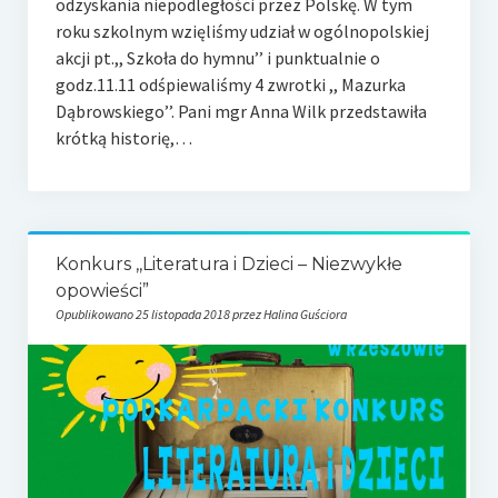
odzyskania niepodległości przez Polskę. W tym
roku szkolnym wzięliśmy udział w ogólnopolskiej
akcji pt.,, Szkoła do hymnu’’ i punktualnie o
godz.11.11 odśpiewaliśmy 4 zwrotki ,, Mazurka
Dąbrowskiego’’. Pani mgr Anna Wilk przedstawiła
krótką historię,…
Konkurs ,,Literatura i Dzieci – Niezwykłe
opowieści”
Opublikowano 25 listopada 2018 przez Halina Guściora