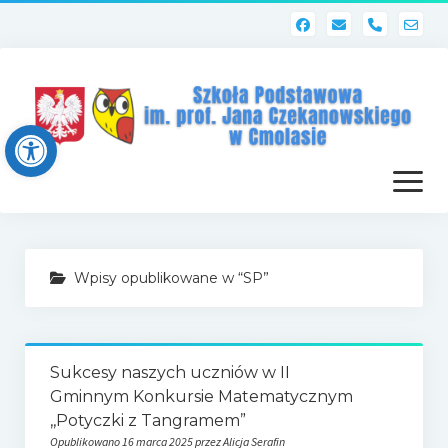
phone
Open toolbar
otwórz
menu
Strona główna
Wpisy opublikowane w “SP”
Dziennik elektroniczny (Librus)
Dla nauczycieli
Sukcesy naszych uczniów w II
Poczta szkolna
Gminnym Konkursie Matematycznym
Dziennik elektroniczny
,,Potyczki z Tangramem”
Opublikowano 16 marca 2025 przez Alicja Serafin