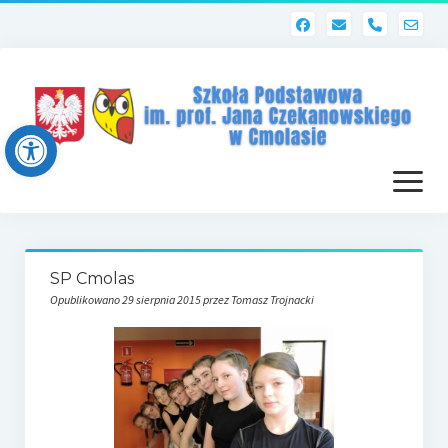
phone
Open toolbar
otwórz
menu
Strona główna
SP Cmolas
Dziennik elektroniczny (Librus)
Opublikowano 29 sierpnia 2015 przez Tomasz Trojnacki
Dla nauczycieli
Poczta szkolna
Dziennik elektroniczny