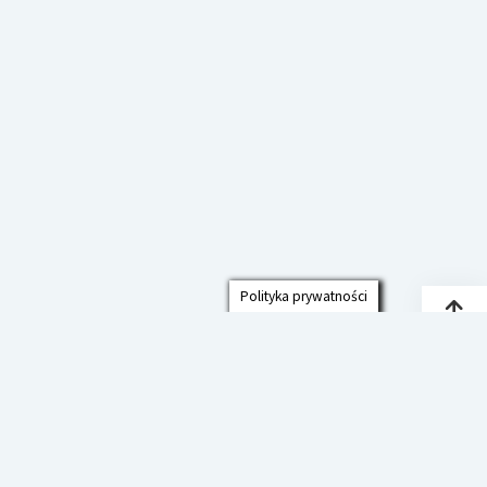
Polityka prywatności
Przew
do
góry