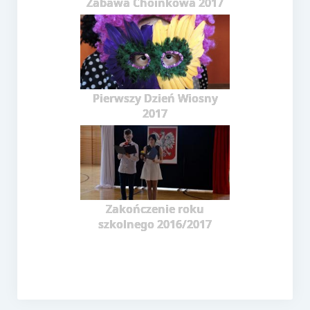
Zabawa Choinkowa 2017
e-Rada
Logowanie
Pierwszy Dzień Wiosny
2017
Zakończenie roku
szkolnego 2016/2017