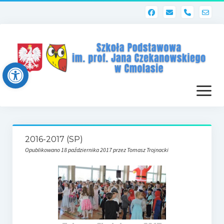
phone
Open toolbar
otwórz
menu
Strona główna
2016-2017 (SP)
Dziennik elektroniczny (Librus)
Opublikowano 18 października 2017 przez Tomasz Trojnacki
Dla nauczycieli
Poczta szkolna
Dziennik elektroniczny