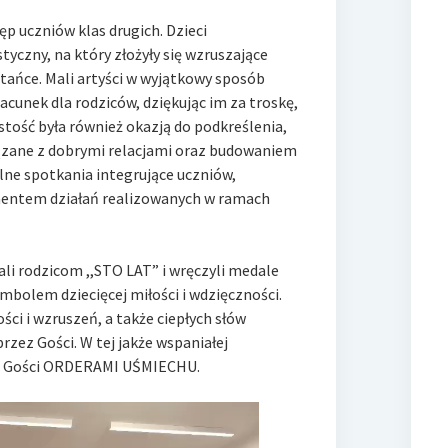
 uczniów klas drugich. Dzieci
czny, na który złożyły się wzruszające
 tańce. Mali artyści w wyjątkowy sposób
zacunek dla rodziców, dziękując im za troskę,
stość była również okazją do podkreślenia,
iązane z dobrymi relacjami oraz budowaniem
ólne spotkania integrujące uczniów,
ementem działań realizowanych w ramach
li rodzicom ,,STO LAT” i wręczyli medale
ymbolem dziecięcej miłości i wdzięczności.
ści i wzruszeń, a także ciepłych słów
rzez Gości. W tej jakże wspaniałej
li Gości ORDERAMI UŚMIECHU.