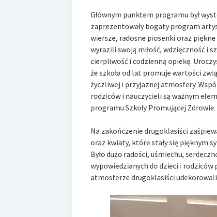
Głównym punktem programu był występ
zaprezentowały bogaty program artysty
wiersze, radosne piosenki oraz piękne
wyrazili swoją miłość, wdzięczność i s
cierpliwość i codzienną opiekę. Uroczy
że szkoła od lat promuje wartości zw
życzliwej i przyjaznej atmosfery. Wsp
rodziców i nauczycieli są ważnym el
programu Szkoły Promującej Zdrowie.
Na zakończenie drugoklasiści zaśpiewa
oraz kwiaty, które stały się pięknym s
Było dużo radości, uśmiechu, serdeczno
wypowiedzianych do dzieci i rodziców p
atmosferze drugoklasiści udekorowa