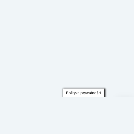
Polityka prywatności
Przew
do
góry