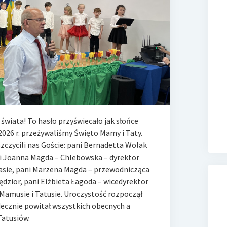
świata! To hasło przyświecało jak słońce
2026 r. przeżywaliśmy Święto Mamy i Taty.
zczycili nas Goście: pani Bernadetta Wolak
i Joanna Magda – Chlebowska – dyrektor
asie, pani Marzena Magda – przewodnicząca
dzior, pani Elżbieta Łagoda – wicedyrektor
Mamusie i Tatusie. Uroczystość rozpoczął
decznie powitał wszystkich obecnych a
Tatusiów.