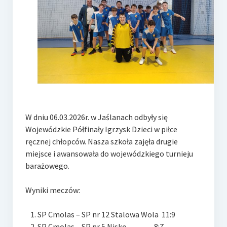
e-Rada
Logowanie
W dniu 06.03.2026r. w Jaślanach odbyły się
Wojewódzkie Półfinały Igrzysk Dzieci w piłce
ręcznej chłopców. Nasza szkoła zajęła drugie
miejsce i awansowała do wojewódzkiego turnieju
barażowego.
Wyniki meczów:
SP Cmolas – SP nr 12 Stalowa Wola 11:9
SP Cmolas – SP nr 5 Nisko 8:7