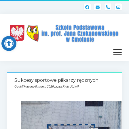
phone
Open toolbar
otwórz
menu
Strona główna
Sukcesy sportowe piłkarzy ręcznych
Dziennik elektroniczny (Librus)
Opublikowano 8 marca 2026 przez Piotr Jóźwik
Dla nauczycieli
Poczta szkolna
Dziennik elektroniczny