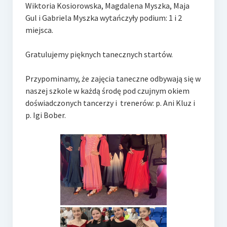
e-Rada
Wiktoria Kosiorowska, Magdalena Myszka, Maja
Gul i Gabriela Myszka wytańczyły podium: 1 i 2
Logowanie
miejsca.
Gratulujemy pięknych tanecznych startów.
Przypominamy, że zajęcia taneczne odbywają się w
naszej szkole w każdą środę pod czujnym okiem
doświadczonych tancerzy i trenerów: p. Ani Kluz i
p. Igi Bober.