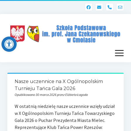
phone
Open toolbar
otwórz
menu
Strona główna
Nasze uczennice na X Ogólnopolskim
Dziennik elektroniczny (Librus)
Turnieju Tańca Gala 2026
Opublikowano 30 marca 2026 przez Elżbieta Łagoda
Dla nauczycieli
W ostatnią niedzielę nasze uczennice wzięły udział
Poczta szkolna
w X Ogólnopolskim Turnieju Tańca Towarzyskiego
Gala 2026 o Puchar Prezydenta Miasta Mielec.
Dziennik elektroniczny
Reprezentujące Klub Tańca Power Rzeszów: