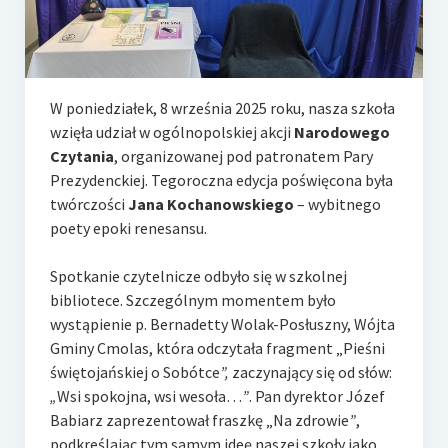
e-Rada
Logowanie
W poniedziałek, 8 września 2025 roku, nasza szkoła
wzięła udział w ogólnopolskiej akcji
Narodowego
Czytania
, organizowanej pod patronatem Pary
Prezydenckiej. Tegoroczna edycja poświęcona była
twórczości
Jana Kochanowskiego
– wybitnego
poety epoki renesansu.
Spotkanie czytelnicze odbyło się w szkolnej
bibliotece. Szczególnym momentem było
wystąpienie p. Bernadetty Wolak-Posłuszny, Wójta
Gminy Cmolas, która odczytała fragment „Pieśni
świętojańskiej o Sobótce
”
,
zaczynający się od słów:
„
Wsi spokojna, wsi wesoła…
”
. Pan dyrektor Józef
Babiarz zaprezentował fraszkę „Na zdrowie
”
,
podkreślając tym samym ideę naszej szkoły jako