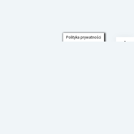
Polityka prywatności
Przew
do
góry
Polityka prywatności
Deklaracja Dostępności
Szkoła Podstawowa im. prof. Jana
Czekanowskiego w Cmolasie