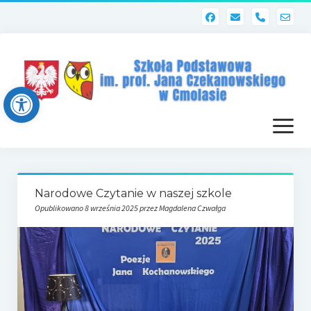
phone
Open toolbar
otwórz
menu
Strona główna
Narodowe Czytanie w naszej szkole
Dziennik elektroniczny (Librus)
Opublikowano 8 września 2025 przez Magdalena Czwałga
Dla nauczycieli
Poczta szkolna
Dziennik elektroniczny