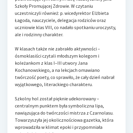
Szkoły Promującej Zdrowie. W czytaniu
uczestniczyli również: p. wicedyrektor Elżbieta
Łagoda, nauczyciele, delegacja rodziców oraz
uczniowie klas VIII, co nadało spotkaniu uroczysty,
ale i rodzinny charakter.
W klasach także nie zabrakło aktywności –
ósmoklasiści czytali młodszym kolegom i
koleżankom z klas I–III utwory Jana
Kochanowskiego, a na lekcjach omawiano
twórczość poety, co sprawiło, że cały dzień nabrał
wyjątkowego, literackiego charakteru.
Szkolny hol został pięknie udekorowany –
centralnym punktem była symboliczna lipa,
nawiązująca do twórczości mistrza z Czarnolasu.
Towarzyszyła jej okolicznościowa gazetka, która
wprowadziła w klimat epoki i przypomniała