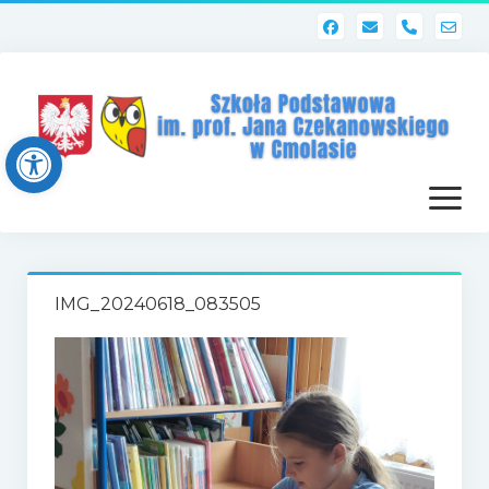
phone
Open toolbar
otwórz
menu
Strona główna
IMG_20240618_083505
Dziennik elektroniczny (Librus)
Dla nauczycieli
Poczta szkolna
Dziennik elektroniczny