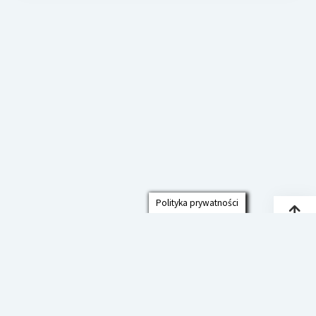
Polityka prywatności
Przew
do
góry