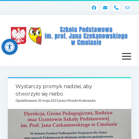
phone
Open toolbar
otwórz
menu
Strona główna
Wystarczy promyk nadziei, aby
Dziennik elektroniczny (Librus)
otworzyło się niebo.
Opublikowano 30 maja 2023 przez Renata Krakowska
Dla nauczycieli
Poczta szkolna
Dziennik elektroniczny