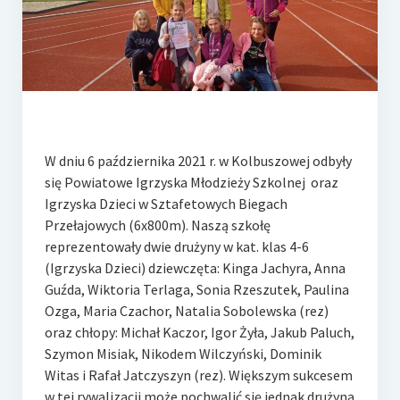
e-Rada
Logowanie
W dniu 6 października 2021 r. w Kolbuszowej odbyły
się Powiatowe Igrzyska Młodzieży Szkolnej oraz
Igrzyska Dzieci w Sztafetowych Biegach
Przełajowych (6x800m). Naszą szkołę
reprezentowały dwie drużyny w kat. klas 4-6
(Igrzyska Dzieci) dziewczęta: Kinga Jachyra, Anna
Guźda, Wiktoria Terlaga, Sonia Rzeszutek, Paulina
Ozga, Maria Czachor, Natalia Sobolewska (rez)
oraz chłopy: Michał Kaczor, Igor Żyła, Jakub Paluch,
Szymon Misiak, Nikodem Wilczyński, Dominik
Witas i Rafał Jatczyszyn (rez). Większym sukcesem
w tej rywalizacji może pochwalić się jednak drużyna