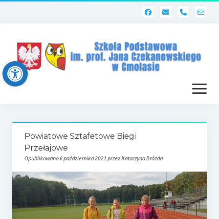
phone
Open toolbar
otwórz
menu
Strona główna
Powiatowe Sztafetowe Biegi
Dziennik elektroniczny (Librus)
Przełajowe
Opublikowano 6 października 2021 przez Katarzyna Brózda
Dla nauczycieli
Poczta szkolna
Dziennik elektroniczny