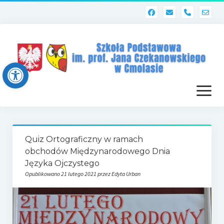
phone
Open toolbar
otwórz
menu
Strona główna
Quiz Ortograficzny w ramach
Dziennik elektroniczny (Librus)
obchodów Międzynarodowego Dnia
Języka Ojczystego
Dla nauczycieli
Opublikowano 21 lutego 2021 przez Edyta Urban
Poczta szkolna
Dziennik elektroniczny