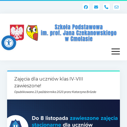
phone
Open toolbar
otwórz
menu
Strona główna
Zajęcia dla uczniów klas IV-VIII
Dziennik elektroniczny (Librus)
zawieszone!
Opublikowano 23 października 2020 przez Katarzyna Brózda
Dla nauczycieli
Poczta szkolna
Dziennik elektroniczny