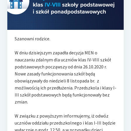
e-Rada
Logowanie
Szanowni rodzice.
W dniu dzisiejszym zapadła decyzja MEN o
nauczaniu zdalnym dla uczniów klas IV-VIII szkół
podstawowych począwszy od dnia 26.10.2020 r.
Nowe zasady funkcjonowania szkół będą
obowiązywały do niedzieli 8 listopada br. z
możliwością ich przedłużenia. Przedszkola i klasy I-
III szkół podstawowych będą funkcjonowały bez
zmian.
W związku z powyższym informujemy, iż odwóz
uczniów oddziału przedszkolnego i klas I-III będzie
wyłącznie o godz. 12.50, a w przypadku dzieci