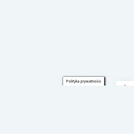
Polityka prywatności
Przew
do
góry