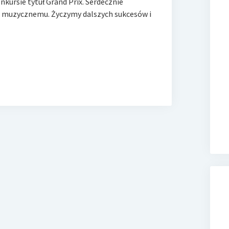
nkursie tytuł Grand Prix. Serdecznie
wi muzycznemu. Życzymy dalszych sukcesów i