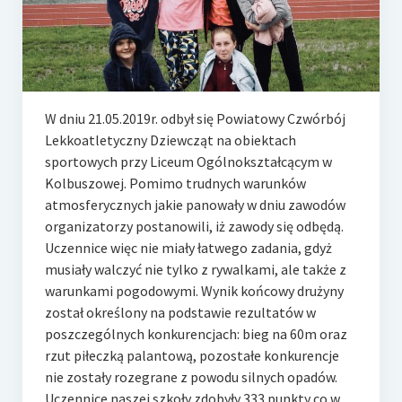
e-Rada
Logowanie
W dniu 21.05.2019r. odbył się Powiatowy Czwórbój
Lekkoatletyczny Dziewcząt na obiektach
sportowych przy Liceum Ogólnokształcącym w
Kolbuszowej. Pomimo trudnych warunków
atmosferycznych jakie panowały w dniu zawodów
organizatorzy postanowili, iż zawody się odbędą.
Uczennice więc nie miały łatwego zadania, gdyż
musiały walczyć nie tylko z rywalkami, ale także z
warunkami pogodowymi. Wynik końcowy drużyny
został określony na podstawie rezultatów w
poszczególnych konkurencjach: bieg na 60m oraz
rzut piłeczką palantową, pozostałe konkurencje
nie zostały rozegrane z powodu silnych opadów.
Uczennice naszej szkoły zdobyły 333 punkty co w