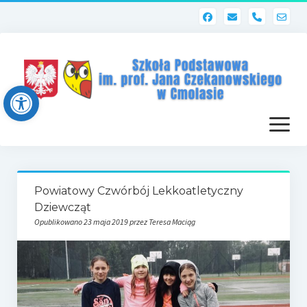
phone
Open toolbar
otwórz
menu
Strona główna
Powiatowy Czwórbój Lekkoatletyczny
Dziennik elektroniczny (Librus)
Dziewcząt
Opublikowano 23 maja 2019 przez Teresa Maciąg
Dla nauczycieli
Poczta szkolna
Dziennik elektroniczny