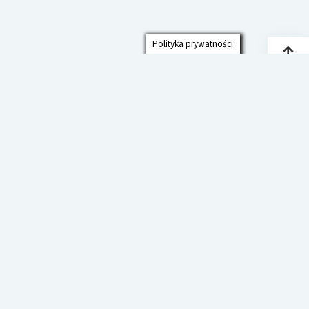
Polityka prywatności
Przew
do
góry
Polityka prywatności
Deklaracja Dostępności
Szkoła Podstawowa im. prof. Jana
Czekanowskiego w Cmolasie
Startup Blog
od Compete Themes.