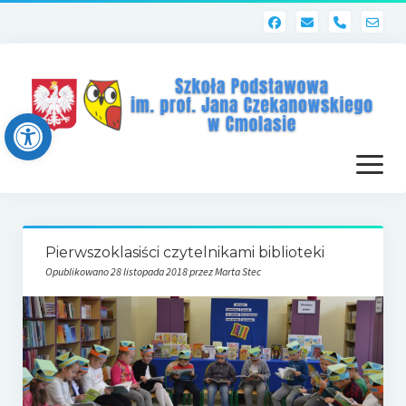
phone
Open toolbar
otwórz
menu
Strona główna
Pierwszoklasiści czytelnikami biblioteki
Dziennik elektroniczny (Librus)
Opublikowano 28 listopada 2018 przez Marta Stec
Dla nauczycieli
Poczta szkolna
Dziennik elektroniczny