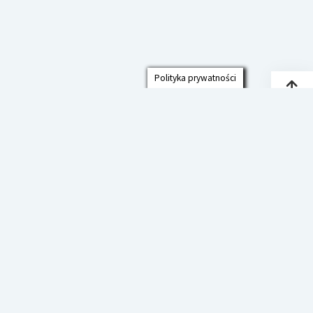
Polityka prywatności
Przew
do
góry
Polityka prywatności
Deklaracja Dostępności
Szkoła Podstawowa im. prof. Jana
Czekanowskiego w Cmolasie