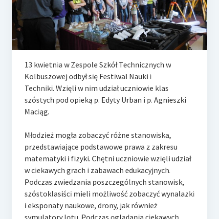
e-Rada
Logowanie
13 kwietnia w Zespole Szkół Technicznych w
Kolbuszowej odbył się Festiwal Nauki i
Techniki. Wzięli w nim udział uczniowie klas
szóstych pod opieką p. Edyty Urban i p. Agnieszki
Maciąg.
Młodzież mogła zobaczyć różne stanowiska,
przedstawiające podstawowe prawa z zakresu
matematyki i fizyki. Chętni uczniowie wzięli udział
w ciekawych grach i zabawach edukacyjnych.
Podczas zwiedzania poszczególnych stanowisk,
szóstoklasiści mieli możliwość zobaczyć wynalazki
i eksponaty naukowe, drony, jak również
symulatory lotu. Podczas oglądania ciekawych