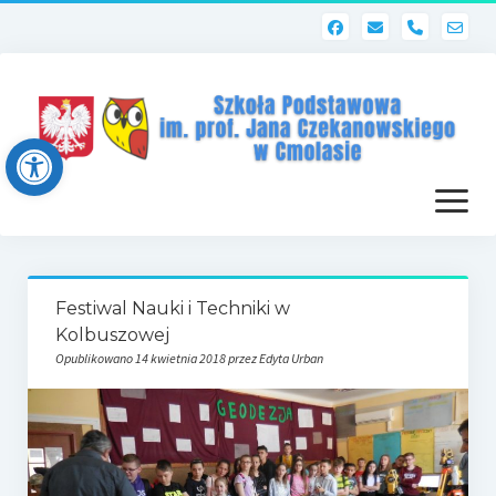
phone
Open toolbar
otwórz
menu
Strona główna
Festiwal Nauki i Techniki w
Dziennik elektroniczny (Librus)
Kolbuszowej
Opublikowano 14 kwietnia 2018 przez Edyta Urban
Dla nauczycieli
Poczta szkolna
Dziennik elektroniczny