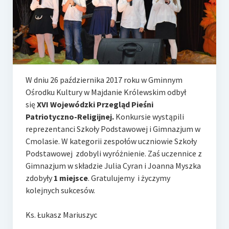
e-Rada
Logowanie
​W dniu 26 października 2017 roku w Gminnym
Ośrodku Kultury w Majdanie Królewskim odbył
się
XVI Wojewódzki Przegląd Pieśni
Patriotyczno-Religijnej.
Konkursie wystąpili
reprezentanci Szkoły Podstawowej i Gimnazjum w
Cmolasie. W kategorii zespołów uczniowie Szkoły
Podstawowej zdobyli wyróżnienie. Zaś uczennice z
Gimnazjum w składzie Julia Cyran i Joanna Myszka
zdobyły
1 miejsce
. Gratulujemy i życzymy
kolejnych sukcesów.
Ks. Łukasz Mariuszyc