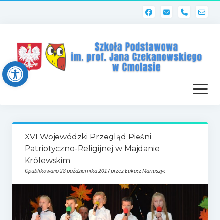
phone
Open toolbar
otwórz
menu
Strona główna
XVI Wojewódzki Przegląd Pieśni
Dziennik elektroniczny (Librus)
Patriotyczno-Religijnej w Majdanie
Królewskim
Dla nauczycieli
Opublikowano 28 października 2017 przez Łukasz Mariuszyc
Poczta szkolna
Dziennik elektroniczny