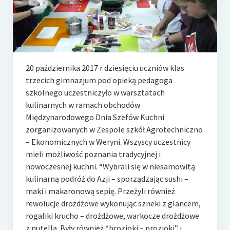
e-Rada
Logowanie
20 października 2017 r dziesięciu uczniów klas
trzecich gimnazjum pod opieką pedagoga
szkolnego uczestniczyło w warsztatach
kulinarnych w ramach obchodów
Międzynarodowego Dnia Szefów Kuchni
zorganizowanych w Zespole szkół Agrotechniczno
– Ekonomicznych w Weryni. Wszyscy uczestnicy
mieli możliwość poznania tradycyjnej i
nowoczesnej kuchni. “Wybrali się w niesamowitą
kulinarną podróż do Azji – sporządzając sushi –
maki i makaronową sepię. Przeżyli również
rewolucje drożdżowe wykonując szneki z glancem,
rogaliki krucho – drożdżowe, warkocze drożdżowe
z nutellą. Były również “brozioki – prozioki” i