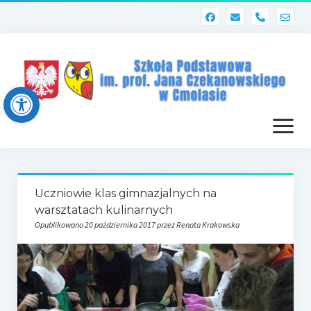
phone
Open toolbar
otwórz
menu
Strona główna
Uczniowie klas gimnazjalnych na
Dziennik elektroniczny (Librus)
warsztatach kulinarnych
Opublikowano 20 października 2017 przez Renata Krakowska
Dla nauczycieli
Poczta szkolna
Dziennik elektroniczny