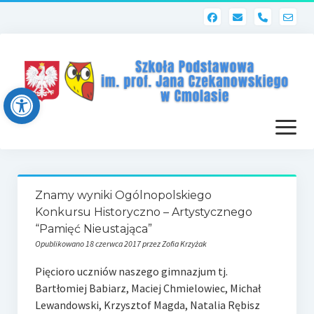
phone
Open toolbar
otwórz
menu
Strona główna
Znamy wyniki Ogólnopolskiego
Dziennik elektroniczny (Librus)
Konkursu Historyczno – Artystycznego
“Pamięć Nieustająca”
Dla nauczycieli
Opublikowano 18 czerwca 2017 przez Zofia Krzyżak
Poczta szkolna
Pięcioro uczniów naszego gimnazjum tj.
Bartłomiej Babiarz, Maciej Chmielowiec, Michał
Dziennik elektroniczny
Lewandowski, Krzysztof Magda, Natalia Rębisz