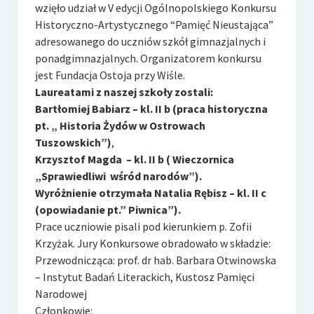
e-Rada
wzięło udział w V edycji Ogólnopolskiego Konkursu
Historyczno-Artystycznego “Pamięć Nieustająca”
Logowanie
adresowanego do uczniów szkół gimnazjalnych i
ponadgimnazjalnych. Organizatorem konkursu
jest Fundacja Ostoja przy Wiśle.
Laureatami z naszej szkoły zostali:
Bartłomiej Babiarz – kl. II b (praca historyczna
pt. „ Historia Żydów w Ostrowach
Tuszowskich”)
,
Krzysztof Magda – kl. II b ( Wieczornica
„Sprawiedliwi wśród narodów”).
Wyróżnienie otrzymała Natalia Rębisz – kl. II c
(opowiadanie pt.” Piwnica”).
Prace uczniowie pisali pod kierunkiem p. Zofii
Krzyżak. Jury Konkursowe obradowało w składzie:
Przewodnicząca: prof. dr hab. Barbara Otwinowska
– Instytut Badań Literackich, Kustosz Pamięci
Narodowej
Członkowie: