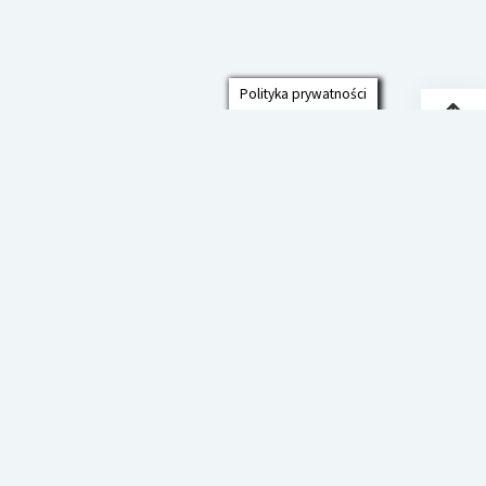
Polityka prywatności
Przew
do
góry
Polityka prywatności
Deklaracja Dostępności
Szkoła Podstawowa im. prof. Jana
Czekanowskiego w Cmolasie
Startup Blog
od Compete Themes.