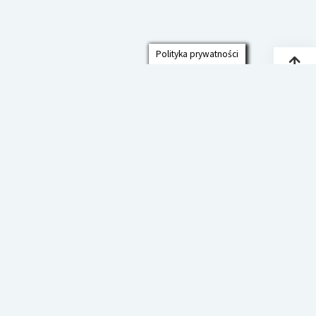
Polityka prywatności
Przew
do
góry
Polityka prywatności
Deklaracja Dostępności
Szkoła Podstawowa im. prof. Jana
Czekanowskiego w Cmolasie
Startup Blog
od Compete Themes.